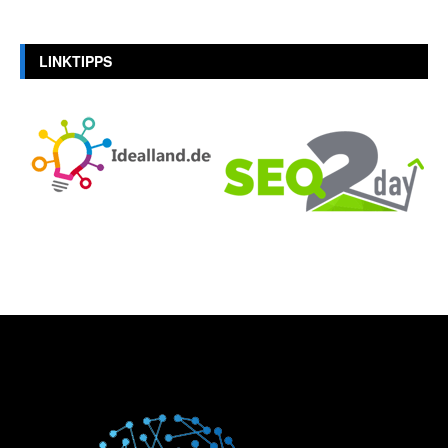
LINKTIPPS