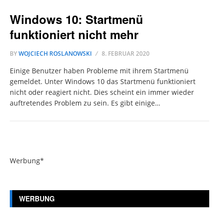
Windows 10: Startmenü
funktioniert nicht mehr
BY
WOJCIECH ROSLANOWSKI
8. FEBRUAR 2020
Einige Benutzer haben Probleme mit ihrem Startmenü
gemeldet. Unter Windows 10 das Startmenü funktioniert
nicht oder reagiert nicht. Dies scheint ein immer wieder
auftretendes Problem zu sein. Es gibt einige…
Werbung*
WERBUNG