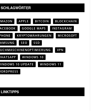
SCHLAGWÖRTER
AMAZON
APPLE
BITCOIN
BLOCKCHAIN
FACEBOOK
GOOGLE MAPS
INSTAGRAM
IPHONE
KRYPTOWÄHRUNGEN
MICROSOFT
SAMSUNG
SEO
SSD
SUCHMASCHINENOPTIMIERUNG
VPN
WHATSAPP
WINDOWS 10
WINDOWS 10 UPDATE
WINDOWS 11
WORDPRESS
LINKTIPPS