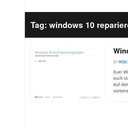
Tag: windows 10 reparier
Wind
BY
WOJC
Euer Wi
euch st
Auf dem
vorbere