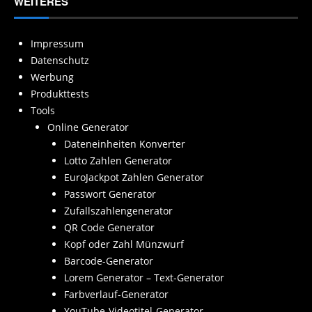
WEITERES
Impressum
Datenschutz
Werbung
Produkttests
Tools
Online Generator
Dateneinheiten Konverter
Lotto Zahlen Generator
EuroJackpot Zahlen Generator
Passwort Generator
Zufallszahlengenerator
QR Code Generator
Kopf oder Zahl Münzwurf
Barcode-Generator
Lorem Generator – Text-Generator
Farbverlauf-Generator
YouTube-Videotitel-Generator