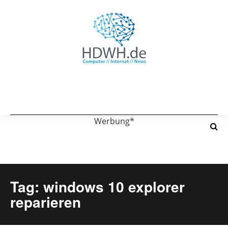
Werbung*
Tag: windows 10 explorer
reparieren