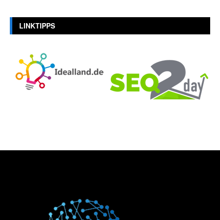
LINKTIPPS