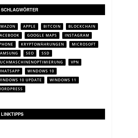
SCHLAGWÖRTER
AMAZON
APPLE
BITCOIN
BLOCKCHAIN
FACEBOOK
GOOGLE MAPS
INSTAGRAM
IPHONE
KRYPTOWÄHRUNGEN
MICROSOFT
SAMSUNG
SEO
SSD
SUCHMASCHINENOPTIMIERUNG
VPN
WHATSAPP
WINDOWS 10
WINDOWS 10 UPDATE
WINDOWS 11
WORDPRESS
LINKTIPPS