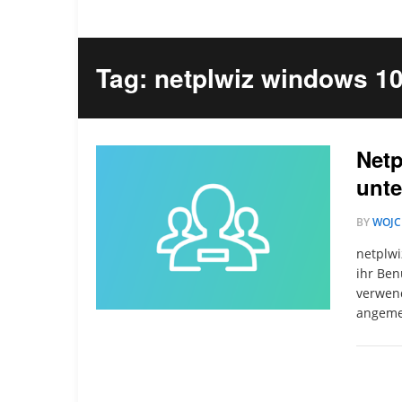
Tag: netplwiz windows 1
Net
unte
BY
WOJC
netplwi
ihr Ben
verwend
angemel