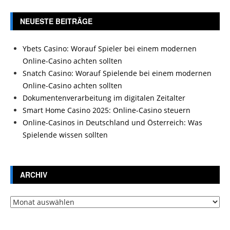
NEUESTE BEITRÄGE
Ybets Casino: Worauf Spieler bei einem modernen
Online-Casino achten sollten
Snatch Casino: Worauf Spielende bei einem modernen
Online-Casino achten sollten
Dokumentenverarbeitung im digitalen Zeitalter
Smart Home Casino 2025: Online-Casino steuern
Online-Casinos in Deutschland und Österreich: Was
Spielende wissen sollten
ARCHIV
Archiv