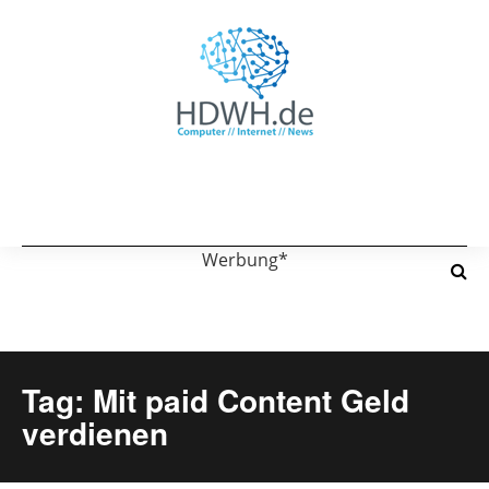
Werbung*
Tag: Mit paid Content Geld
verdienen