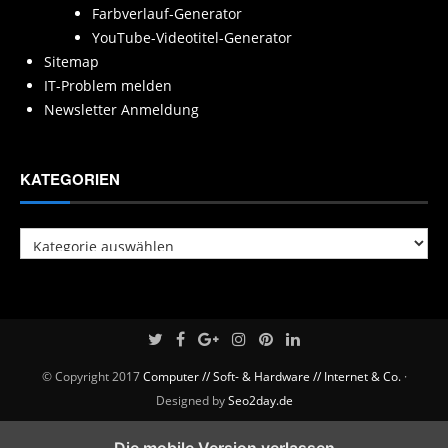
Farbverlauf-Generator
YouTube-Videotitel-Generator
Sitemap
IT-Problem melden
Newsletter Anmeldung
KATEGORIEN
Kategorien
© Copyright 2017
Computer // Soft- & Hardware // Internet & Co.
·
Designed by
Seo2day.de