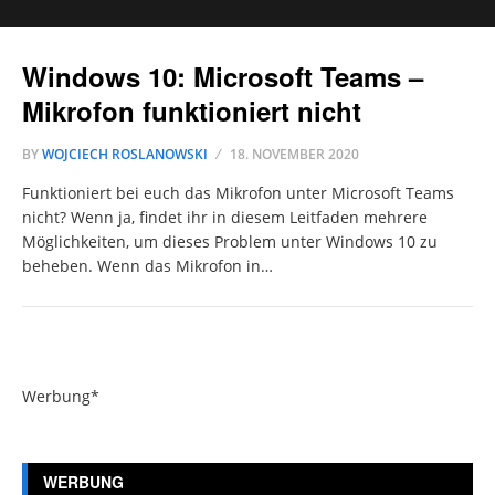
Windows 10: Microsoft Teams –
Mikrofon funktioniert nicht
BY
WOJCIECH ROSLANOWSKI
18. NOVEMBER 2020
Funktioniert bei euch das Mikrofon unter Microsoft Teams
nicht? Wenn ja, findet ihr in diesem Leitfaden mehrere
Möglichkeiten, um dieses Problem unter Windows 10 zu
beheben. Wenn das Mikrofon in…
Werbung*
WERBUNG