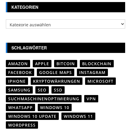
KATEGORIEN
Kategorien
SCHLAGWÖRTER
AMAZON
APPLE
BITCOIN
BLOCKCHAIN
FACEBOOK
GOOGLE MAPS
INSTAGRAM
IPHONE
KRYPTOWÄHRUNGEN
MICROSOFT
SAMSUNG
SEO
SSD
SUCHMASCHINENOPTIMIERUNG
VPN
WHATSAPP
WINDOWS 10
WINDOWS 10 UPDATE
WINDOWS 11
WORDPRESS