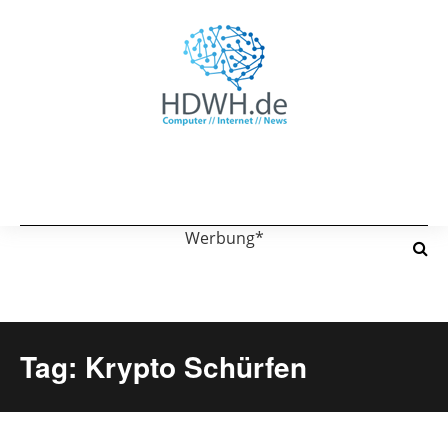
Werbung*
Tag: Krypto Schürfen