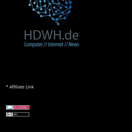
* Affiliate Link