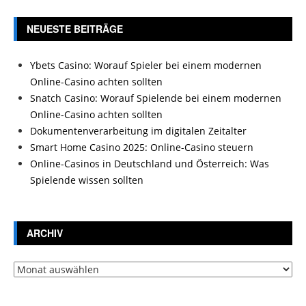
NEUESTE BEITRÄGE
Ybets Casino: Worauf Spieler bei einem modernen
Online-Casino achten sollten
Snatch Casino: Worauf Spielende bei einem modernen
Online-Casino achten sollten
Dokumentenverarbeitung im digitalen Zeitalter
Smart Home Casino 2025: Online-Casino steuern
Online-Casinos in Deutschland und Österreich: Was
Spielende wissen sollten
ARCHIV
Archiv