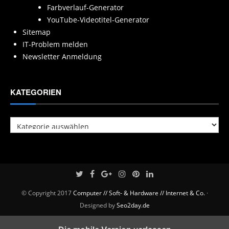
Farbverlauf-Generator
YouTube-Videotitel-Generator
Sitemap
IT-Problem melden
Newsletter Anmeldung
KATEGORIEN
Kategorien
© Copyright 2017
Computer // Soft- & Hardware // Internet & Co.
·
Designed by
Seo2day.de