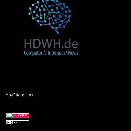
* Affiliate Link