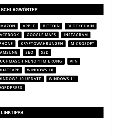
SCHLAGWÖRTER
AMAZON
APPLE
BITCOIN
BLOCKCHAIN
FACEBOOK
GOOGLE MAPS
INSTAGRAM
IPHONE
KRYPTOWÄHRUNGEN
MICROSOFT
SAMSUNG
SEO
SSD
SUCHMASCHINENOPTIMIERUNG
VPN
WHATSAPP
WINDOWS 10
WINDOWS 10 UPDATE
WINDOWS 11
WORDPRESS
LINKTIPPS