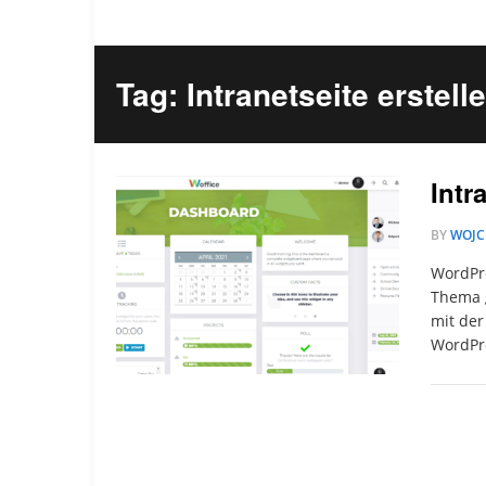
Tag: Intranetseite erstell
Intr
BY
WOJC
WordPre
Thema 
mit der
WordPre