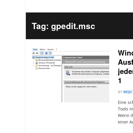
Tag: gpedit.msc
Wind
Ausf
jede
1
BY
WOJC
Eine sc
Tools n
Wenn ih
einer 