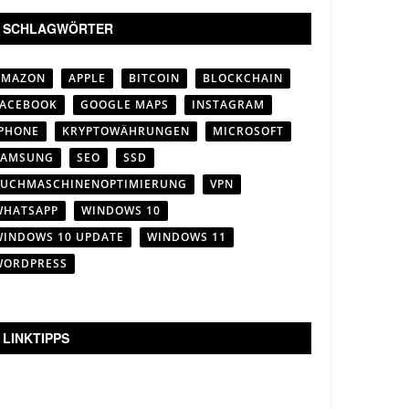
SCHLAGWÖRTER
AMAZON
APPLE
BITCOIN
BLOCKCHAIN
FACEBOOK
GOOGLE MAPS
INSTAGRAM
IPHONE
KRYPTOWÄHRUNGEN
MICROSOFT
SAMSUNG
SEO
SSD
SUCHMASCHINENOPTIMIERUNG
VPN
WHATSAPP
WINDOWS 10
WINDOWS 10 UPDATE
WINDOWS 11
WORDPRESS
LINKTIPPS