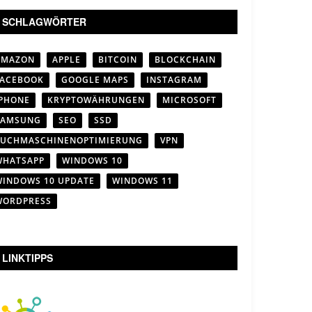
SCHLAGWÖRTER
AMAZON
APPLE
BITCOIN
BLOCKCHAIN
FACEBOOK
GOOGLE MAPS
INSTAGRAM
IPHONE
KRYPTOWÄHRUNGEN
MICROSOFT
SAMSUNG
SEO
SSD
SUCHMASCHINENOPTIMIERUNG
VPN
WHATSAPP
WINDOWS 10
WINDOWS 10 UPDATE
WINDOWS 11
WORDPRESS
LINKTIPPS