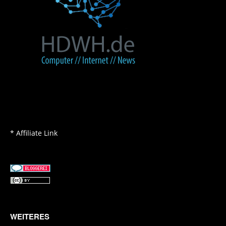
* Affiliate Link
WEITERES