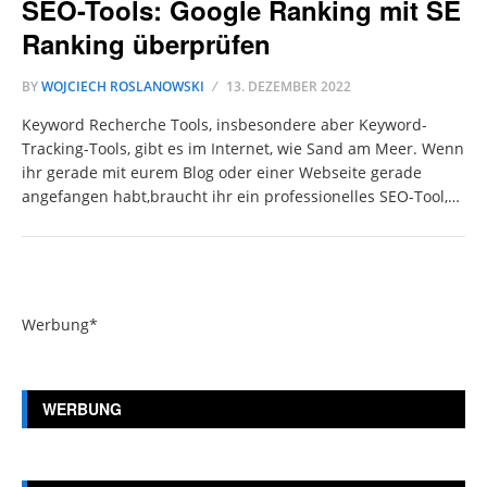
SEO-Tools: Google Ranking mit SE
Ranking überprüfen
BY
WOJCIECH ROSLANOWSKI
13. DEZEMBER 2022
Keyword Recherche Tools, insbesondere aber Keyword-
Tracking-Tools, gibt es im Internet, wie Sand am Meer. Wenn
ihr gerade mit eurem Blog oder einer Webseite gerade
angefangen habt,braucht ihr ein professionelles SEO-Tool,…
Werbung*
WERBUNG