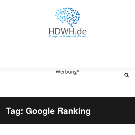
Werbung*
Tag: Google Ranking