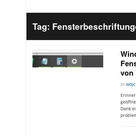
Tag: Fensterbeschriftung
Wind
Fens
von
BY
WOJC
Erinner
geöffne
Dank ei
proble