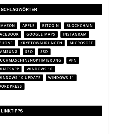
SCHLAGWÖRTER
AMAZON
APPLE
BITCOIN
BLOCKCHAIN
FACEBOOK
GOOGLE MAPS
INSTAGRAM
IPHONE
KRYPTOWÄHRUNGEN
MICROSOFT
SAMSUNG
SEO
SSD
SUCHMASCHINENOPTIMIERUNG
VPN
WHATSAPP
WINDOWS 10
WINDOWS 10 UPDATE
WINDOWS 11
WORDPRESS
LINKTIPPS