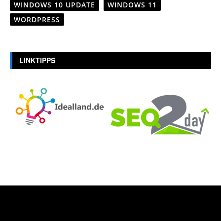
WINDOWS 10 UPDATE
WINDOWS 11
WORDPRESS
LINKTIPPS