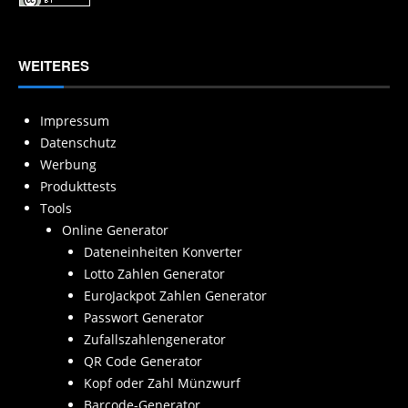
WEITERES
Impressum
Datenschutz
Werbung
Produkttests
Tools
Online Generator
Dateneinheiten Konverter
Lotto Zahlen Generator
EuroJackpot Zahlen Generator
Passwort Generator
Zufallszahlengenerator
QR Code Generator
Kopf oder Zahl Münzwurf
Barcode-Generator