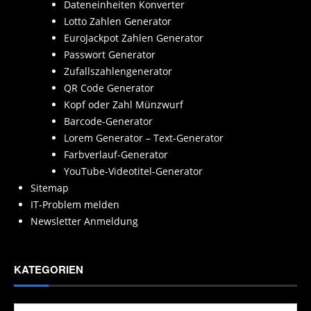
Dateneinheiten Konverter
Lotto Zahlen Generator
EuroJackpot Zahlen Generator
Passwort Generator
Zufallszahlengenerator
QR Code Generator
Kopf oder Zahl Münzwurf
Barcode-Generator
Lorem Generator – Text-Generator
Farbverlauf-Generator
YouTube-Videotitel-Generator
Sitemap
IT-Problem melden
Newsletter Anmeldung
KATEGORIEN
Kategorien