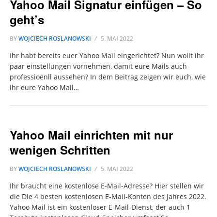
Yahoo Mail Signatur einfügen – So
geht’s
BY
WOJCIECH ROSLANOWSKI
5. MAI 2022
Ihr habt bereits euer Yahoo Mail eingerichtet? Nun wollt ihr
paar einstellungen vornehmen, damit eure Mails auch
professioenll aussehen? In dem Beitrag zeigen wir euch, wie
ihr eure Yahoo Mail…
Yahoo Mail einrichten mit nur
wenigen Schritten
BY
WOJCIECH ROSLANOWSKI
5. MAI 2022
Ihr braucht eine kostenlose E-Mail-Adresse? Hier stellen wir
die Die 4 besten kostenlosen E-Mail-Konten des Jahres 2022.
Yahoo Mail ist ein kostenloser E-Mail-Dienst, der auch 1