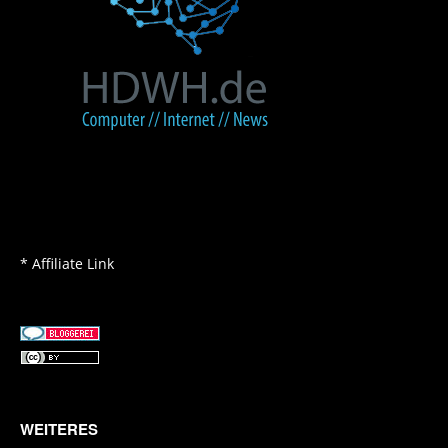
* Affiliate Link
WEITERES