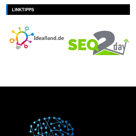
LINKTIPPS