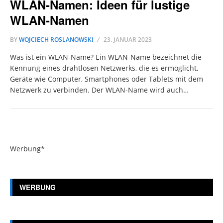
WLAN-Namen: Ideen für lustige
WLAN-Namen
BY
WOJCIECH ROSLANOWSKI
23. JANUAR 2023
Was ist ein WLAN-Name? Ein WLAN-Name bezeichnet die
Kennung eines drahtlosen Netzwerks, die es ermöglicht,
Geräte wie Computer, Smartphones oder Tablets mit dem
Netzwerk zu verbinden. Der WLAN-Name wird auch…
Werbung*
WERBUNG