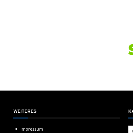
WEITERES
K
Ka
Impressum