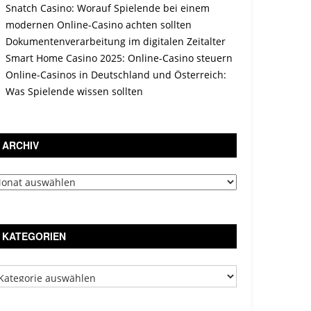
Snatch Casino: Worauf Spielende bei einem
modernen Online-Casino achten sollten
Dokumentenverarbeitung im digitalen Zeitalter
Smart Home Casino 2025: Online-Casino steuern
Online-Casinos in Deutschland und Österreich:
Was Spielende wissen sollten
ARCHIV
chiv
KATEGORIEN
tegorien