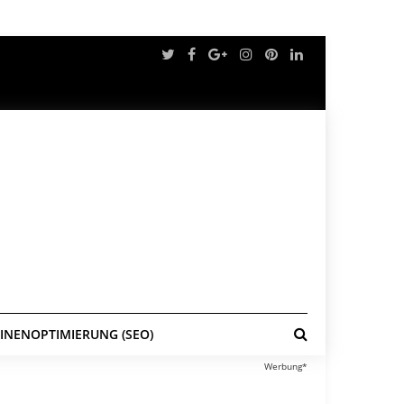
NENOPTIMIERUNG (SEO)
Werbung*