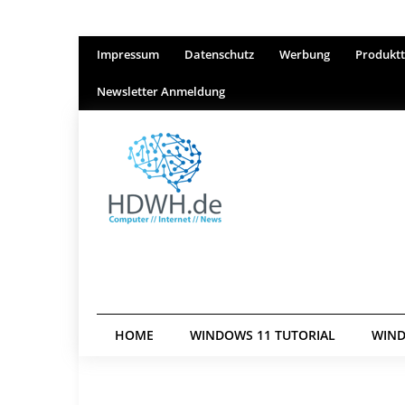
Impressum
Datenschutz
Werbung
Produktt
Newsletter Anmeldung
HOME
WINDOWS 11 TUTORIAL
WIND