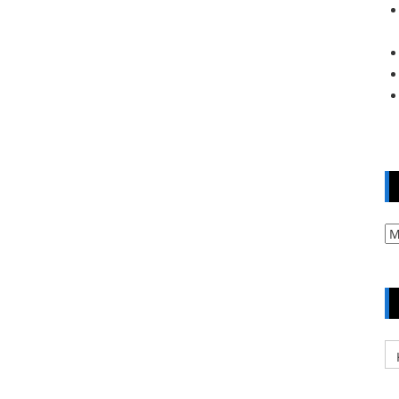
Ar
Ka