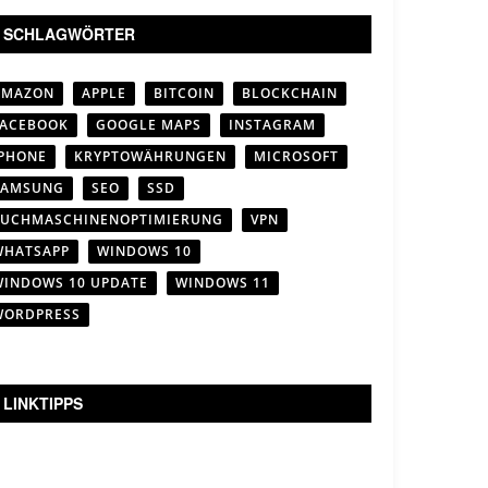
SCHLAGWÖRTER
AMAZON
APPLE
BITCOIN
BLOCKCHAIN
FACEBOOK
GOOGLE MAPS
INSTAGRAM
IPHONE
KRYPTOWÄHRUNGEN
MICROSOFT
SAMSUNG
SEO
SSD
SUCHMASCHINENOPTIMIERUNG
VPN
WHATSAPP
WINDOWS 10
WINDOWS 10 UPDATE
WINDOWS 11
WORDPRESS
LINKTIPPS