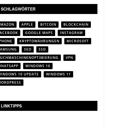
SCHLAGWÖRTER
AMAZON
APPLE
BITCOIN
BLOCKCHAIN
FACEBOOK
GOOGLE MAPS
INSTAGRAM
IPHONE
KRYPTOWÄHRUNGEN
MICROSOFT
SAMSUNG
SEO
SSD
SUCHMASCHINENOPTIMIERUNG
VPN
WHATSAPP
WINDOWS 10
WINDOWS 10 UPDATE
WINDOWS 11
WORDPRESS
LINKTIPPS