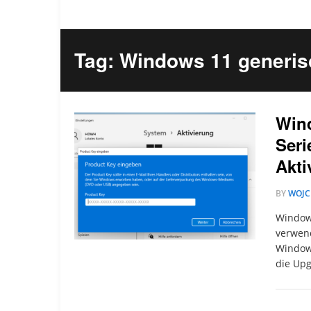
Tag: Windows 11 generi
Wind
Seri
Akti
BY
WOJC
Window
verwend
Window
die Up