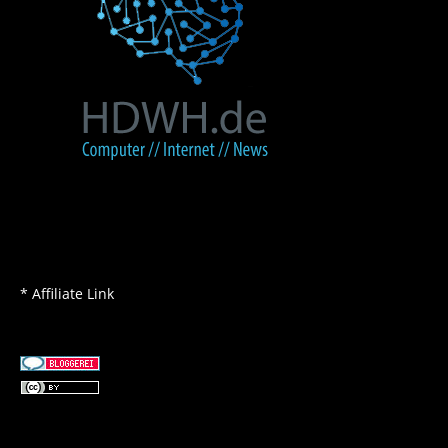
* Affiliate Link