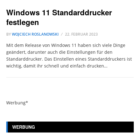
Windows 11 Standarddrucker
festlegen
BY
WOJCIECH ROSLANOWSKI
22. FEBRUAR 2023
Mit dem Release von Windows 11 haben sich viele Dinge
geändert, darunter auch die Einstellungen für den
Standarddrucker. Das Einstellen eines Standarddruckers ist
wichtig, damit ihr schnell und einfach drucken…
Werbung*
WERBUNG