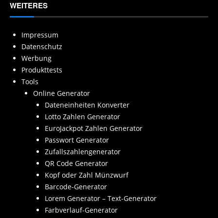
WEITERES
Impressum
Datenschutz
Werbung
Produkttests
Tools
Online Generator
Dateneinheiten Konverter
Lotto Zahlen Generator
EuroJackpot Zahlen Generator
Passwort Generator
Zufallszahlengenerator
QR Code Generator
Kopf oder Zahl Münzwurf
Barcode-Generator
Lorem Generator – Text-Generator
Farbverlauf-Generator