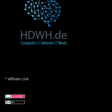
* Affiliate Link