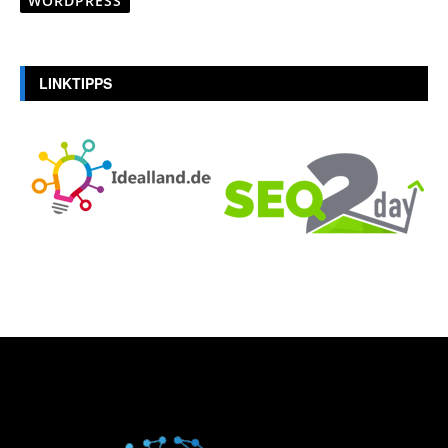
WORDPRESS
LINKTIPPS