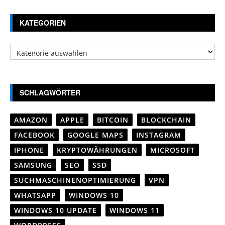
KATEGORIEN
Kategorien
SCHLAGWÖRTER
AMAZON
APPLE
BITCOIN
BLOCKCHAIN
FACEBOOK
GOOGLE MAPS
INSTAGRAM
IPHONE
KRYPTOWÄHRUNGEN
MICROSOFT
SAMSUNG
SEO
SSD
SUCHMASCHINENOPTIMIERUNG
VPN
WHATSAPP
WINDOWS 10
WINDOWS 10 UPDATE
WINDOWS 11