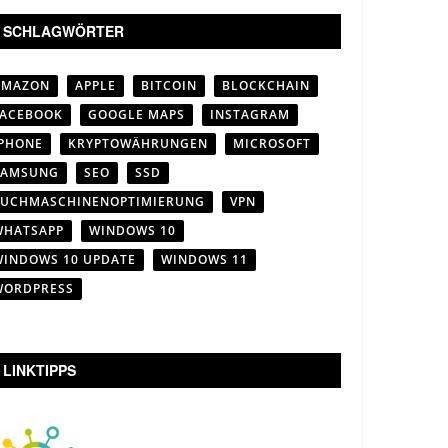
SCHLAGWÖRTER
AMAZON
APPLE
BITCOIN
BLOCKCHAIN
FACEBOOK
GOOGLE MAPS
INSTAGRAM
IPHONE
KRYPTOWÄHRUNGEN
MICROSOFT
SAMSUNG
SEO
SSD
SUCHMASCHINENOPTIMIERUNG
VPN
WHATSAPP
WINDOWS 10
WINDOWS 10 UPDATE
WINDOWS 11
WORDPRESS
LINKTIPPS