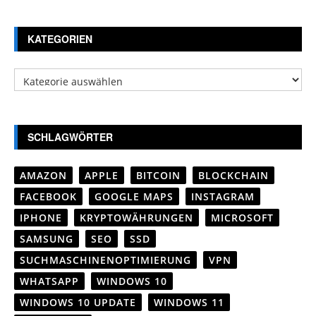
KATEGORIEN
Kategorien
SCHLAGWÖRTER
AMAZON
APPLE
BITCOIN
BLOCKCHAIN
FACEBOOK
GOOGLE MAPS
INSTAGRAM
IPHONE
KRYPTOWÄHRUNGEN
MICROSOFT
SAMSUNG
SEO
SSD
SUCHMASCHINENOPTIMIERUNG
VPN
WHATSAPP
WINDOWS 10
WINDOWS 10 UPDATE
WINDOWS 11