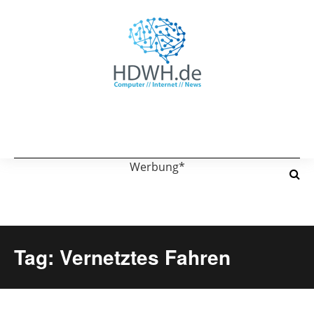
Werbung*
Tag: Vernetztes Fahren