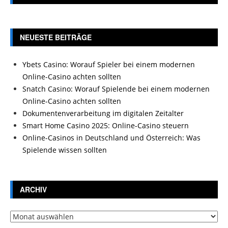
NEUESTE BEITRÄGE
Ybets Casino: Worauf Spieler bei einem modernen
Online-Casino achten sollten
Snatch Casino: Worauf Spielende bei einem modernen
Online-Casino achten sollten
Dokumentenverarbeitung im digitalen Zeitalter
Smart Home Casino 2025: Online-Casino steuern
Online-Casinos in Deutschland und Österreich: Was
Spielende wissen sollten
ARCHIV
Archiv