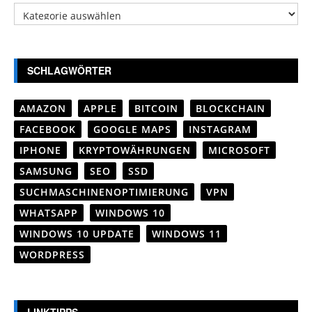
Kategorien
SCHLAGWÖRTER
AMAZON
APPLE
BITCOIN
BLOCKCHAIN
FACEBOOK
GOOGLE MAPS
INSTAGRAM
IPHONE
KRYPTOWÄHRUNGEN
MICROSOFT
SAMSUNG
SEO
SSD
SUCHMASCHINENOPTIMIERUNG
VPN
WHATSAPP
WINDOWS 10
WINDOWS 10 UPDATE
WINDOWS 11
WORDPRESS
LINKTIPPS