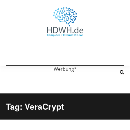
Werbung*
Tag: VeraCrypt