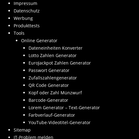
Impressum
Datenschutz
Werbung
Produkttests
Tools
Online Generator
Dateneinheiten Konverter
Lotto Zahlen Generator
EuroJackpot Zahlen Generator
Passwort Generator
Zufallszahlengenerator
QR Code Generator
Kopf oder Zahl Münzwurf
Barcode-Generator
Lorem Generator – Text-Generator
Farbverlauf-Generator
YouTube-Videotitel-Generator
Sitemap
IT-Problem melden