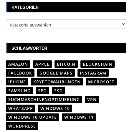
KATEGORIEN
Kategorien
SCHLAGWÖRTER
AMAZON
APPLE
BITCOIN
BLOCKCHAIN
FACEBOOK
GOOGLE MAPS
INSTAGRAM
IPHONE
KRYPTOWÄHRUNGEN
MICROSOFT
SAMSUNG
SEO
SSD
SUCHMASCHINENOPTIMIERUNG
VPN
WHATSAPP
WINDOWS 10
WINDOWS 10 UPDATE
WINDOWS 11
WORDPRESS