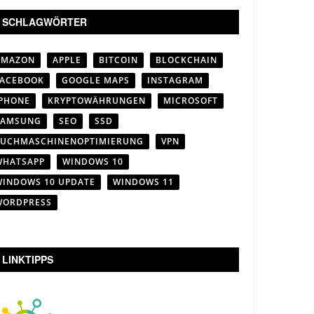
SCHLAGWÖRTER
AMAZON
APPLE
BITCOIN
BLOCKCHAIN
FACEBOOK
GOOGLE MAPS
INSTAGRAM
IPHONE
KRYPTOWÄHRUNGEN
MICROSOFT
SAMSUNG
SEO
SSD
SUCHMASCHINENOPTIMIERUNG
VPN
WHATSAPP
WINDOWS 10
WINDOWS 10 UPDATE
WINDOWS 11
WORDPRESS
LINKTIPPS