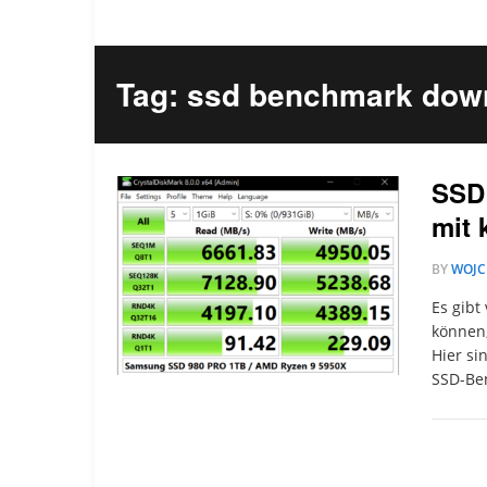
Tag: ssd benchmark dow
SSD 
mit
BY
WOJC
Es gibt
können,
Hier si
SSD-Be