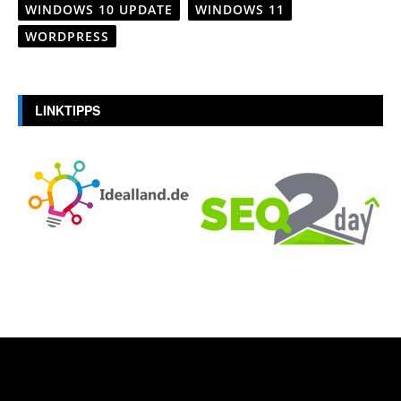
WINDOWS 10 UPDATE
WINDOWS 11
WORDPRESS
LINKTIPPS