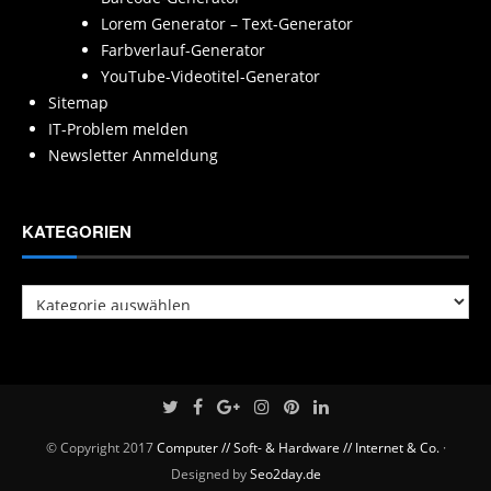
Lorem Generator – Text-Generator
Farbverlauf-Generator
YouTube-Videotitel-Generator
Sitemap
IT-Problem melden
Newsletter Anmeldung
KATEGORIEN
Kategorien
© Copyright 2017
Computer // Soft- & Hardware // Internet & Co.
·
Designed by
Seo2day.de