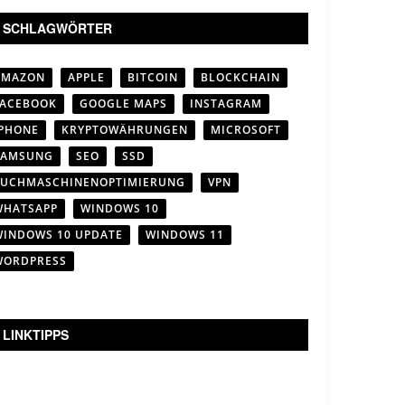
SCHLAGWÖRTER
AMAZON
APPLE
BITCOIN
BLOCKCHAIN
FACEBOOK
GOOGLE MAPS
INSTAGRAM
IPHONE
KRYPTOWÄHRUNGEN
MICROSOFT
SAMSUNG
SEO
SSD
SUCHMASCHINENOPTIMIERUNG
VPN
WHATSAPP
WINDOWS 10
WINDOWS 10 UPDATE
WINDOWS 11
WORDPRESS
LINKTIPPS