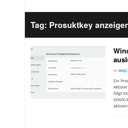
Tag: Prosuktkey anzeige
Wind
ausl
BY
WOJC
Ein Pro
Aktivie
folgt:X
XXXXX-
aktivie