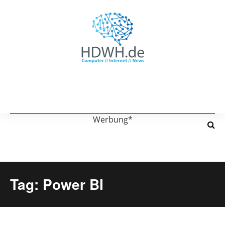
Werbung*
Tag: Power BI