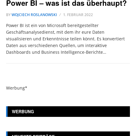
Power BI – was ist das überhaupt?
BY
WOJCIECH ROSLANOWSKI
1. FEBRUAR 2022
Power BI ist ein von Microsoft bereitgestellter
Geschäftsanalysedienst, mit dem ihr eure Daten
visualisieren und Erkenntnisse teilen könnt. Es konvertiert
Daten aus verschiedenen Quellen, um interaktive
Dashboards und Business Intelligence-Berichte…
Werbung*
WERBUNG