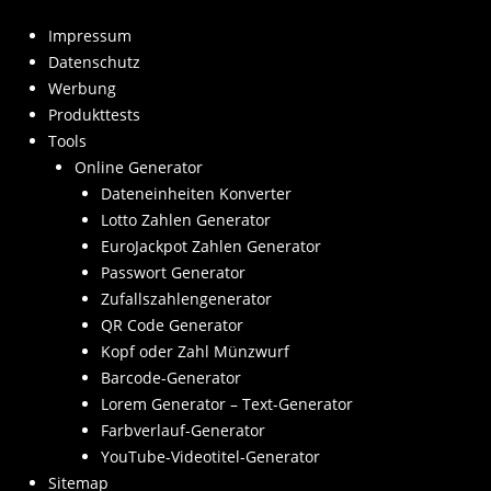
Impressum
Datenschutz
Werbung
Produkttests
Tools
Online Generator
Dateneinheiten Konverter
Lotto Zahlen Generator
EuroJackpot Zahlen Generator
Passwort Generator
Zufallszahlengenerator
QR Code Generator
Kopf oder Zahl Münzwurf
Barcode-Generator
Lorem Generator – Text-Generator
Farbverlauf-Generator
YouTube-Videotitel-Generator
Sitemap