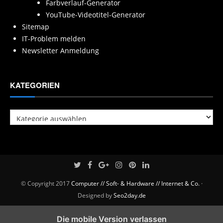
Farbverlauf-Generator
YouTube-Videotitel-Generator
Sitemap
IT-Problem melden
Newsletter Anmeldung
KATEGORIEN
Kategorien
© Copyright 2017
Computer // Soft- & Hardware // Internet & Co.
·
Designed by
Seo2day.de
Die mobile Version verlassen