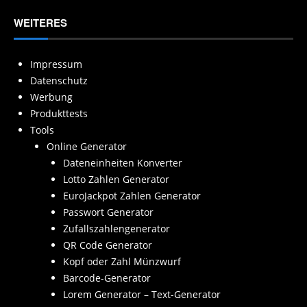
WEITERES
Impressum
Datenschutz
Werbung
Produkttests
Tools
Online Generator
Dateneinheiten Konverter
Lotto Zahlen Generator
EuroJackpot Zahlen Generator
Passwort Generator
Zufallszahlengenerator
QR Code Generator
Kopf oder Zahl Münzwurf
Barcode-Generator
Lorem Generator – Text-Generator