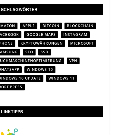
SCHLAGWÖRTER
AMAZON
APPLE
BITCOIN
BLOCKCHAIN
FACEBOOK
GOOGLE MAPS
INSTAGRAM
IPHONE
KRYPTOWÄHRUNGEN
MICROSOFT
SAMSUNG
SEO
SSD
SUCHMASCHINENOPTIMIERUNG
VPN
WHATSAPP
WINDOWS 10
WINDOWS 10 UPDATE
WINDOWS 11
WORDPRESS
LINKTIPPS