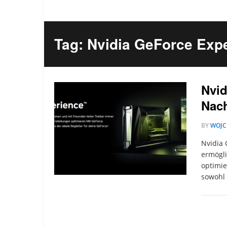
Tag: Nvidia GeForce Exp
Nvid
Nach
BY
WOJC
Nvidia 
ermögli
optimie
sowohl 