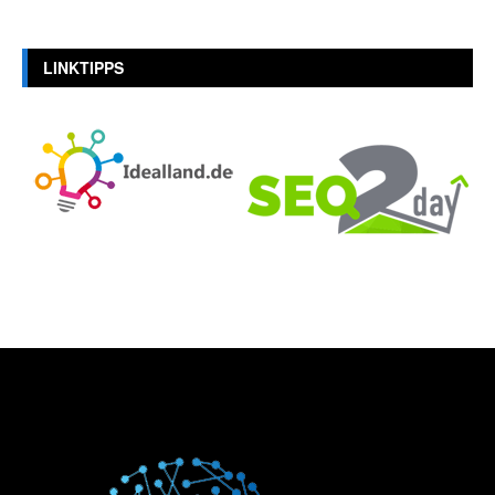
LINKTIPPS