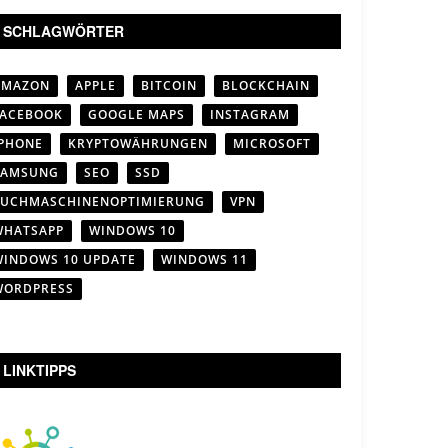
SCHLAGWÖRTER
AMAZON
APPLE
BITCOIN
BLOCKCHAIN
FACEBOOK
GOOGLE MAPS
INSTAGRAM
IPHONE
KRYPTOWÄHRUNGEN
MICROSOFT
SAMSUNG
SEO
SSD
SUCHMASCHINENOPTIMIERUNG
VPN
WHATSAPP
WINDOWS 10
WINDOWS 10 UPDATE
WINDOWS 11
WORDPRESS
LINKTIPPS