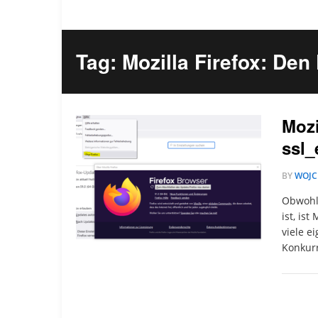
Tag: Mozilla Firefox: De
Mozi
ssl_
BY
WOJC
Obwohl
ist, ist
viele e
Konkur