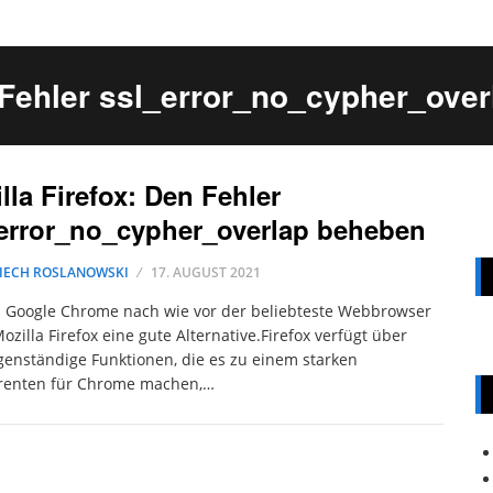
n Fehler ssl_error_no_cypher_ove
lla Firefox: Den Fehler
error_no_cypher_overlap beheben
IECH ROSLANOWSKI
17. AUGUST 2021
 Google Chrome nach wie vor der beliebteste Webbrowser
 Mozilla Firefox eine gute Alternative.Firefox verfügt über
igenständige Funktionen, die es zu einem starken
renten für Chrome machen,…