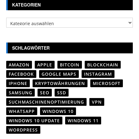
KATEGORIEN
Kategorien
SCHLAGWÖRTER
AMAZON
APPLE
BITCOIN
BLOCKCHAIN
FACEBOOK
GOOGLE MAPS
INSTAGRAM
IPHONE
KRYPTOWÄHRUNGEN
MICROSOFT
SAMSUNG
SEO
SSD
SUCHMASCHINENOPTIMIERUNG
VPN
WHATSAPP
WINDOWS 10
WINDOWS 10 UPDATE
WINDOWS 11
WORDPRESS