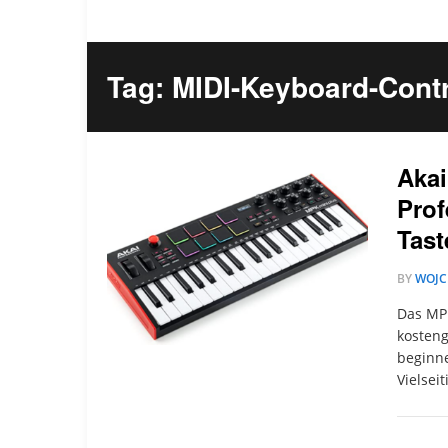
Tag: MIDI-Keyboard-Contr
Akai
Prof
Tast
BY
WOJC
Das MPK
kosteng
beginne
Vielsei