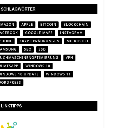
SCHLAGWÖRTER
AMAZON
APPLE
BITCOIN
BLOCKCHAIN
FACEBOOK
GOOGLE MAPS
INSTAGRAM
IPHONE
KRYPTOWÄHRUNGEN
MICROSOFT
SAMSUNG
SEO
SSD
SUCHMASCHINENOPTIMIERUNG
VPN
WHATSAPP
WINDOWS 10
WINDOWS 10 UPDATE
WINDOWS 11
WORDPRESS
LINKTIPPS