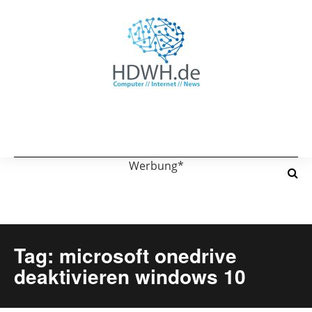
Werbung*
Tag: microsoft onedrive
deaktivieren windows 10