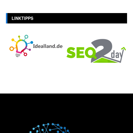
LINKTIPPS