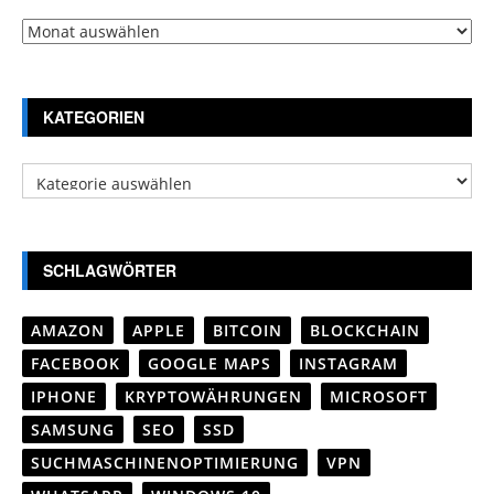
Archiv
KATEGORIEN
Kategorien
SCHLAGWÖRTER
AMAZON
APPLE
BITCOIN
BLOCKCHAIN
FACEBOOK
GOOGLE MAPS
INSTAGRAM
IPHONE
KRYPTOWÄHRUNGEN
MICROSOFT
SAMSUNG
SEO
SSD
SUCHMASCHINENOPTIMIERUNG
VPN