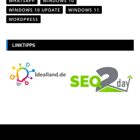
WHATSAPP
WINDOWS 10
WINDOWS 10 UPDATE
WINDOWS 11
WORDPRESS
LINKTIPPS