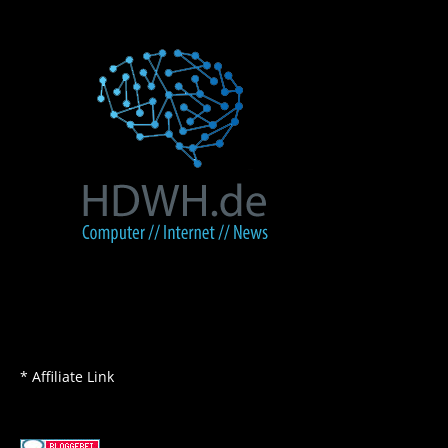
* Affiliate Link