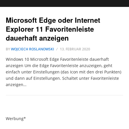
Microsoft Edge oder Internet
Explorer 11 Favoritenleiste
dauerhaft anzeigen
BY
WOJCIECH ROSLANOWSKI
13. FEBRUAR 2020
Windows 10 Microsoft Edge Favoritenleiste dauerhaft
anzeigen Um die Edge Favoritenleiste anzuzeigen, geht
einfach unter Einstellungen (das Icon mit den drei Punkten)
und dann auf Einstellungen. Schaltet unter Favoritenleiste
anzeigen…
Werbung*