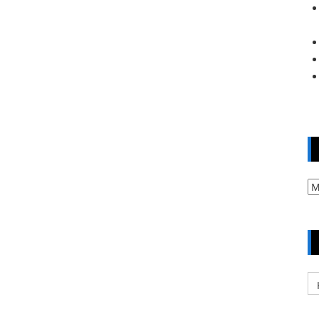
Ar
Ka