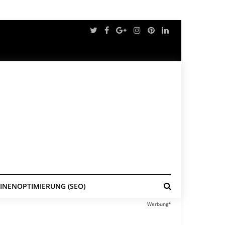
NENOPTIMIERUNG (SEO)
Werbung*