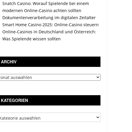
Snatch Casino: Worauf Spielende bei einem
modernen Online-Casino achten sollten
Dokumentenverarbeitung im digitalen Zeitalter
Smart Home Casino 2025: Online-Casino steuern
Online-Casinos in Deutschland und Österreich:
Was Spielende wissen sollten
ARCHIV
chiv
KATEGORIEN
tegorien