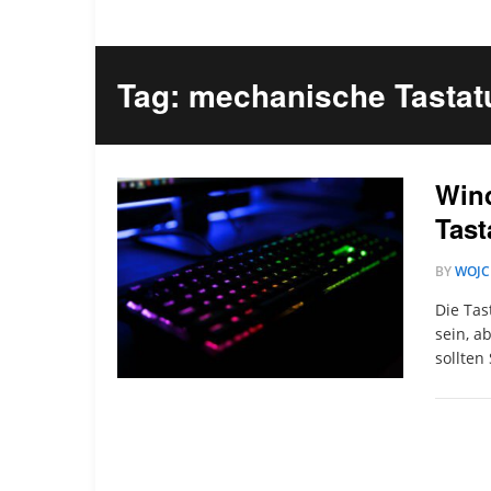
Tag: mechanische Tastatu
Win
Tast
BY
WOJC
Die Tas
sein, a
sollten