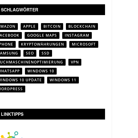
SCHLAGWÖRTER
AMAZON
APPLE
BITCOIN
BLOCKCHAIN
FACEBOOK
GOOGLE MAPS
INSTAGRAM
IPHONE
KRYPTOWÄHRUNGEN
MICROSOFT
SAMSUNG
SEO
SSD
SUCHMASCHINENOPTIMIERUNG
VPN
WHATSAPP
WINDOWS 10
WINDOWS 10 UPDATE
WINDOWS 11
WORDPRESS
LINKTIPPS