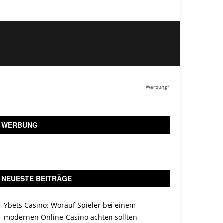
Werbung*
WERBUNG
NEUESTE BEITRÄGE
Ybets Casino: Worauf Spieler bei einem
modernen Online-Casino achten sollten