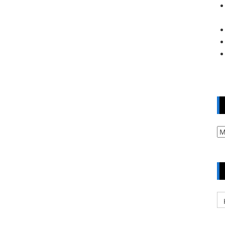
Ar
Ka