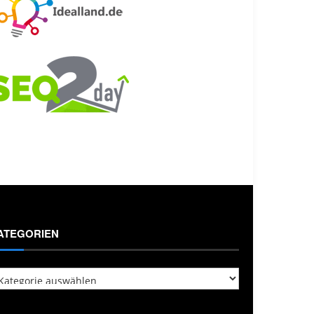
ATEGORIEN
tegorien