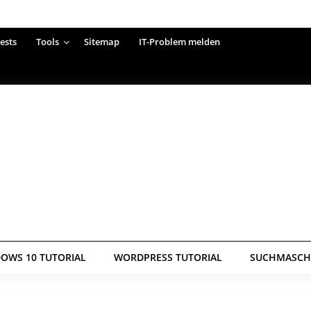
ests
Tools
Sitemap
IT-Problem melden
OWS 10 TUTORIAL
WORDPRESS TUTORIAL
SUCHMASCHI