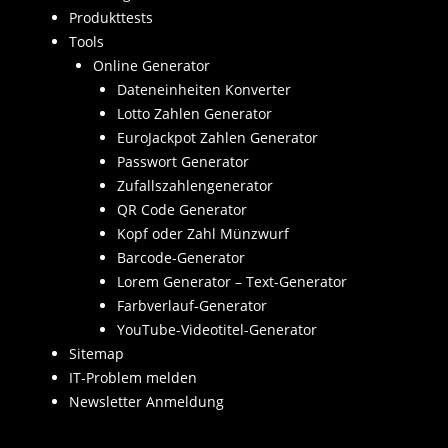
Produkttests
Tools
Online Generator
Dateneinheiten Konverter
Lotto Zahlen Generator
EuroJackpot Zahlen Generator
Passwort Generator
Zufallszahlengenerator
QR Code Generator
Kopf oder Zahl Münzwurf
Barcode-Generator
Lorem Generator – Text-Generator
Farbverlauf-Generator
YouTube-Videotitel-Generator
Sitemap
IT-Problem melden
Newsletter Anmeldung