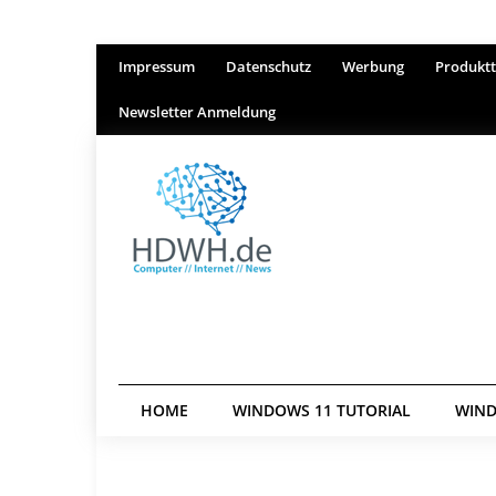
Impressum
Datenschutz
Werbung
Produktt
Newsletter Anmeldung
HOME
WINDOWS 11 TUTORIAL
WIND