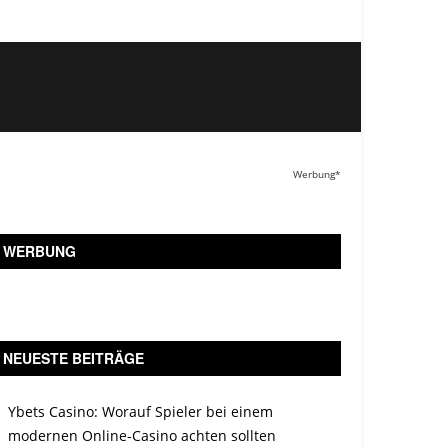
Werbung*
WERBUNG
NEUESTE BEITRÄGE
Ybets Casino: Worauf Spieler bei einem
modernen Online-Casino achten sollten