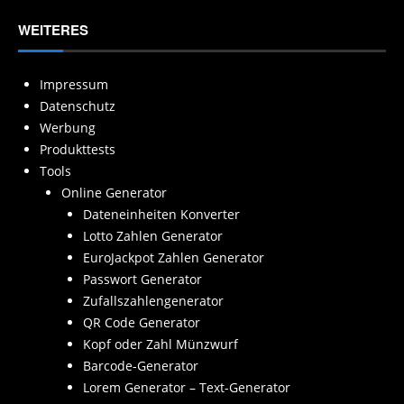
WEITERES
Impressum
Datenschutz
Werbung
Produkttests
Tools
Online Generator
Dateneinheiten Konverter
Lotto Zahlen Generator
EuroJackpot Zahlen Generator
Passwort Generator
Zufallszahlengenerator
QR Code Generator
Kopf oder Zahl Münzwurf
Barcode-Generator
Lorem Generator – Text-Generator