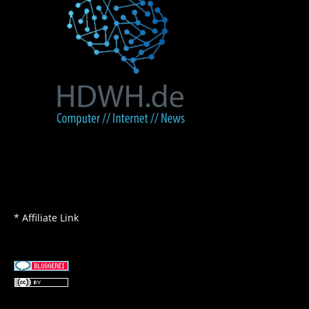
* Affiliate Link