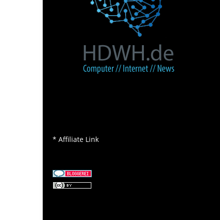
* Affiliate Link