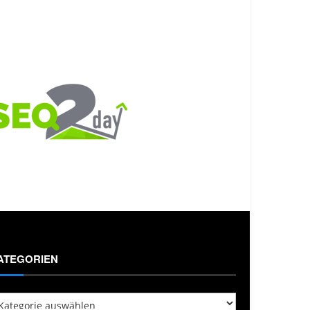
ATEGORIEN
tegorien