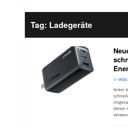
Tag: Ladegeräte
Neue
schn
Ener
BY
WOJC
Anker b
schnell
insgesa
dieser 
verwen