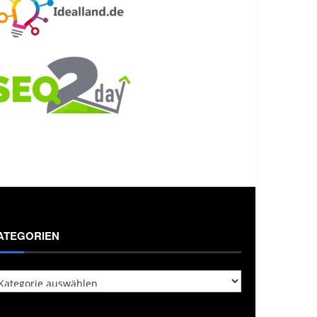
ATEGORIEN
tegorien