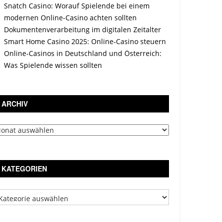
Snatch Casino: Worauf Spielende bei einem
modernen Online-Casino achten sollten
Dokumentenverarbeitung im digitalen Zeitalter
Smart Home Casino 2025: Online-Casino steuern
Online-Casinos in Deutschland und Österreich:
Was Spielende wissen sollten
ARCHIV
chiv
KATEGORIEN
tegorien