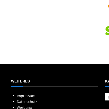
WEITERES
K
Ka
Impressum
Datenschutz
Werbung