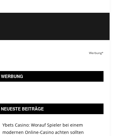
Werbung*
WERBUNG
NEUESTE BEITRÄGE
Ybets Casino: Worauf Spieler bei einem
modernen Online-Casino achten sollten