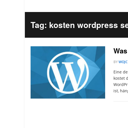
Tag: kosten wordpress se
Was 
BY
WOJC
Eine de
kostet 
WordPre
ist, hä