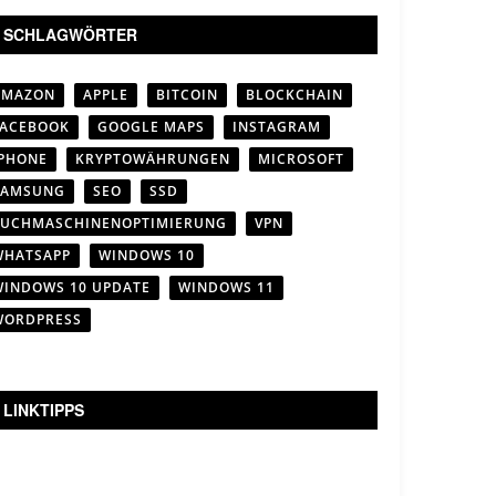
SCHLAGWÖRTER
AMAZON
APPLE
BITCOIN
BLOCKCHAIN
FACEBOOK
GOOGLE MAPS
INSTAGRAM
IPHONE
KRYPTOWÄHRUNGEN
MICROSOFT
SAMSUNG
SEO
SSD
SUCHMASCHINENOPTIMIERUNG
VPN
WHATSAPP
WINDOWS 10
WINDOWS 10 UPDATE
WINDOWS 11
WORDPRESS
LINKTIPPS