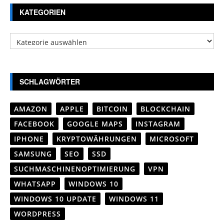
KATEGORIEN
Kategorien
SCHLAGWÖRTER
AMAZON
APPLE
BITCOIN
BLOCKCHAIN
FACEBOOK
GOOGLE MAPS
INSTAGRAM
IPHONE
KRYPTOWÄHRUNGEN
MICROSOFT
SAMSUNG
SEO
SSD
SUCHMASCHINENOPTIMIERUNG
VPN
WHATSAPP
WINDOWS 10
WINDOWS 10 UPDATE
WINDOWS 11
WORDPRESS