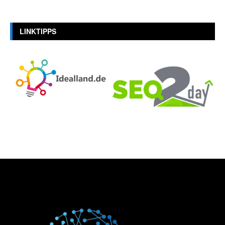
LINKTIPPS