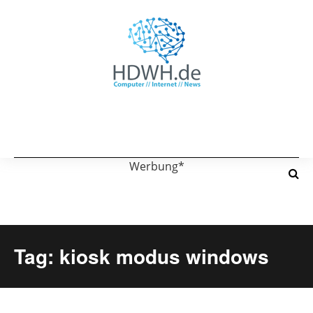
Werbung*
Tag: kiosk modus windows