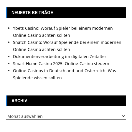
NEUESTE BEITRÄGE
Ybets Casino: Worauf Spieler bei einem modernen
Online-Casino achten sollten
Snatch Casino: Worauf Spielende bei einem modernen
Online-Casino achten sollten
Dokumentenverarbeitung im digitalen Zeitalter
Smart Home Casino 2025: Online-Casino steuern
Online-Casinos in Deutschland und Österreich: Was
Spielende wissen sollten
ARCHIV
Archiv