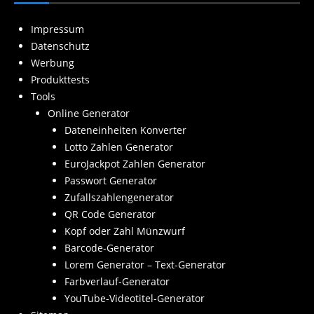
Impressum
Datenschutz
Werbung
Produkttests
Tools
Online Generator
Dateneinheiten Konverter
Lotto Zahlen Generator
EuroJackpot Zahlen Generator
Passwort Generator
Zufallszahlengenerator
QR Code Generator
Kopf oder Zahl Münzwurf
Barcode-Generator
Lorem Generator – Text-Generator
Farbverlauf-Generator
YouTube-Videotitel-Generator