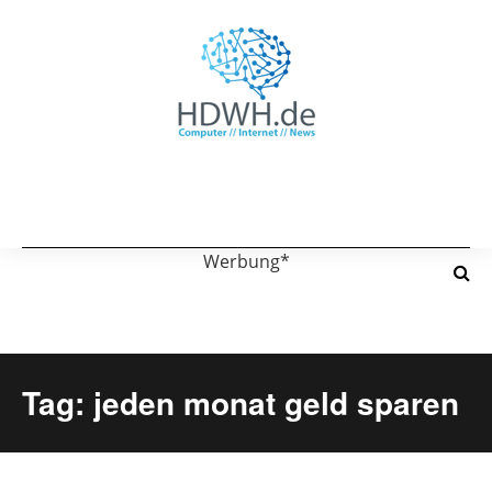
Werbung*
Tag: jeden monat geld sparen