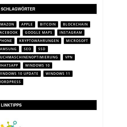
SCHLAGWÖRTER
AMAZON
APPLE
BITCOIN
BLOCKCHAIN
FACEBOOK
GOOGLE MAPS
INSTAGRAM
IPHONE
KRYPTOWÄHRUNGEN
MICROSOFT
SAMSUNG
SEO
SSD
SUCHMASCHINENOPTIMIERUNG
VPN
WHATSAPP
WINDOWS 10
WINDOWS 10 UPDATE
WINDOWS 11
WORDPRESS
LINKTIPPS