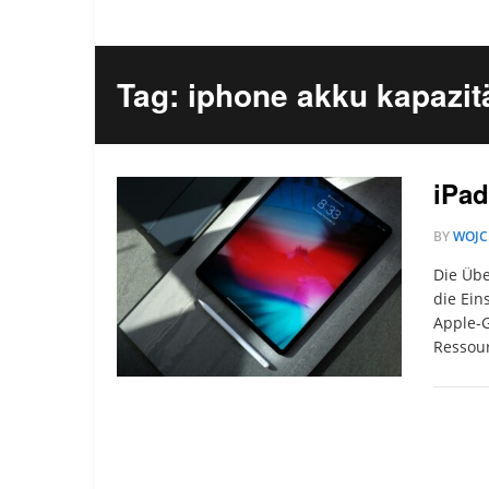
Tag: iphone akku kapazit
iPad
BY
WOJC
Die Übe
die Ein
Apple-G
Ressour