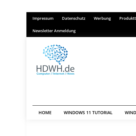
Impressum
Datenschutz
Werbung
Produktt
Newsletter Anmeldung
HOME
WINDOWS 11 TUTORIAL
WIND