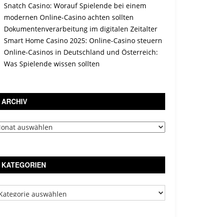
Snatch Casino: Worauf Spielende bei einem
modernen Online-Casino achten sollten
Dokumentenverarbeitung im digitalen Zeitalter
Smart Home Casino 2025: Online-Casino steuern
Online-Casinos in Deutschland und Österreich:
Was Spielende wissen sollten
ARCHIV
chiv
KATEGORIEN
tegorien