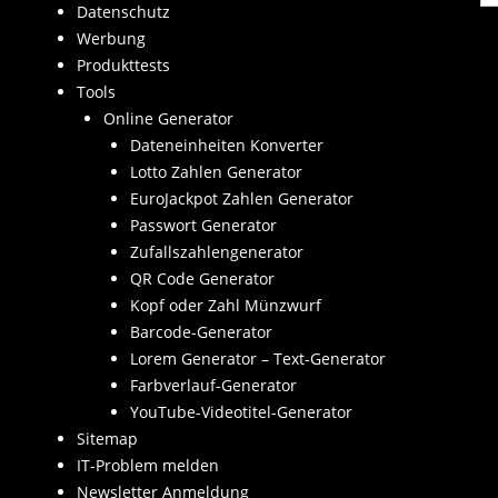
Datenschutz
Werbung
Produkttests
Tools
Online Generator
Dateneinheiten Konverter
Lotto Zahlen Generator
EuroJackpot Zahlen Generator
Passwort Generator
Zufallszahlengenerator
QR Code Generator
Kopf oder Zahl Münzwurf
Barcode-Generator
Lorem Generator – Text-Generator
Farbverlauf-Generator
YouTube-Videotitel-Generator
Sitemap
IT-Problem melden
Newsletter Anmeldung