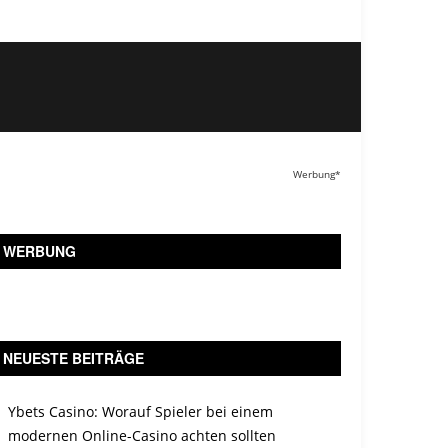
Werbung*
WERBUNG
NEUESTE BEITRÄGE
Ybets Casino: Worauf Spieler bei einem
modernen Online-Casino achten sollten