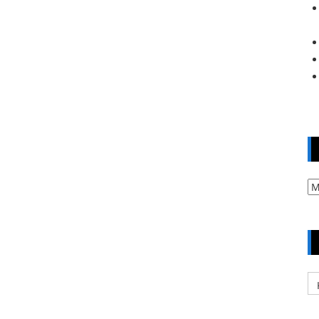
Ar
Ka