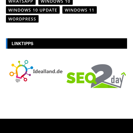
WHATSAPP
WINDOWS 10
WINDOWS 10 UPDATE
WINDOWS 11
WORDPRESS
LINKTIPPS