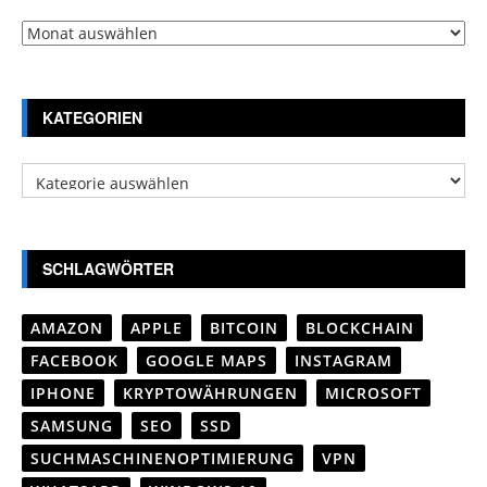
Archiv
KATEGORIEN
Kategorien
SCHLAGWÖRTER
AMAZON
APPLE
BITCOIN
BLOCKCHAIN
FACEBOOK
GOOGLE MAPS
INSTAGRAM
IPHONE
KRYPTOWÄHRUNGEN
MICROSOFT
SAMSUNG
SEO
SSD
SUCHMASCHINENOPTIMIERUNG
VPN