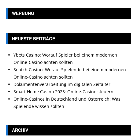
WERBUNG
NEUESTE BEITRÄGE
Ybets Casino: Worauf Spieler bei einem modernen
Online-Casino achten sollten
Snatch Casino: Worauf Spielende bei einem modernen
Online-Casino achten sollten
Dokumentenverarbeitung im digitalen Zeitalter
Smart Home Casino 2025: Online-Casino steuern
Online-Casinos in Deutschland und Österreich: Was
Spielende wissen sollten
ARCHIV